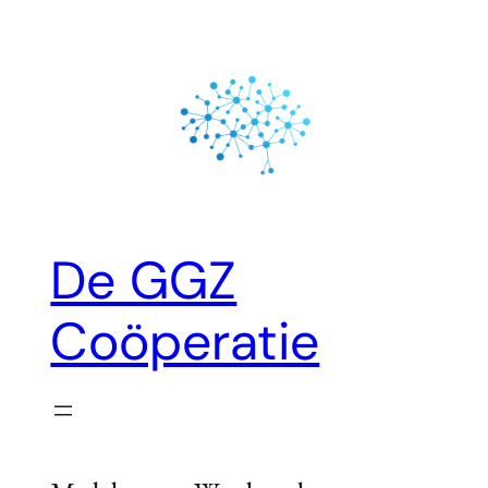
Ga
naar
de
inhoud
De GGZ
Coöperatie