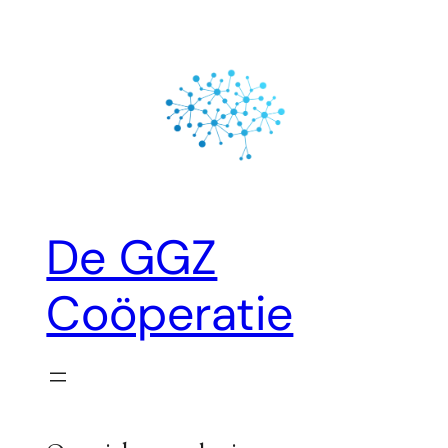
Ga
naar
de
inhoud
De GGZ
Coöperatie