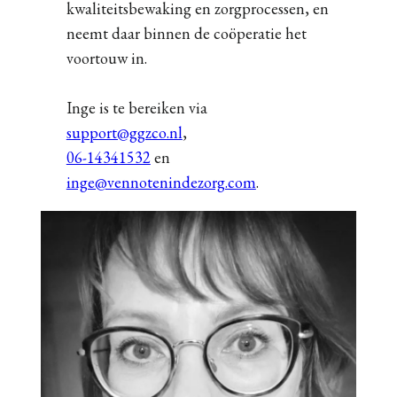
kwaliteitsbewaking en zorgprocessen, en
neemt daar binnen de coöperatie het
voortouw in.
Inge is te bereiken via
support@ggzco.nl
,
06-14341532
en
inge@vennotenindezorg.com
.