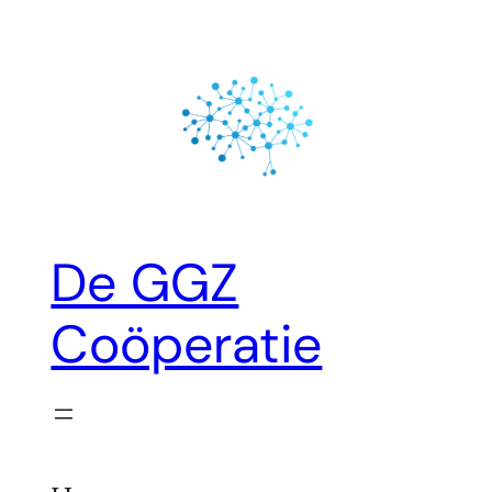
Ga
naar
de
inhoud
De GGZ
Coöperatie