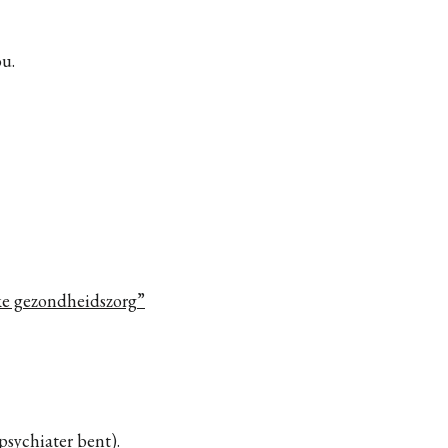
ou.
jke gezondheidszorg”
 psychiater bent).