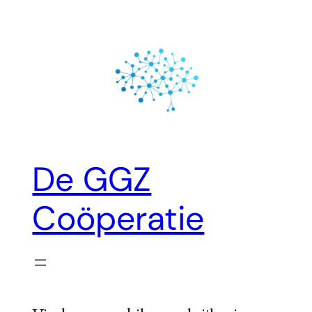
Ga
naar
de
inhoud
De GGZ
Coöperatie