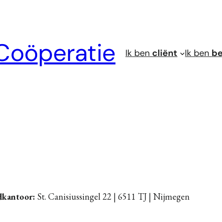
Coöperatie
Ik ben
cliënt
Ik ben
be
kantoor:
St. Canisiussingel 22 | 6511 TJ | Nijmegen