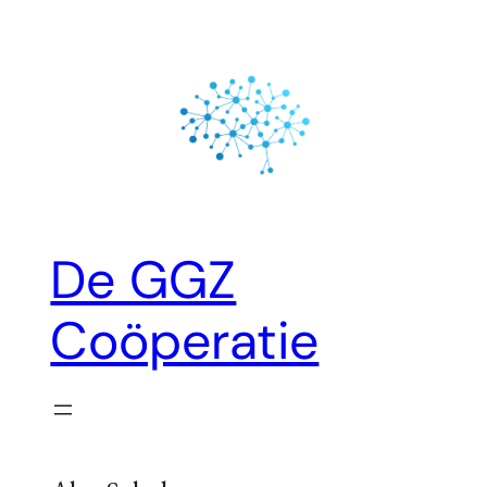
Ga
naar
de
inhoud
De GGZ
Coöperatie