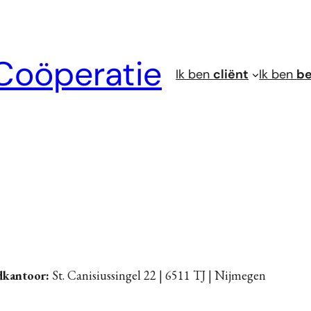
Coöperatie
Ik ben
cliënt
Ik ben
be
kantoor:
St. Canisiussingel 22 | 6511 TJ | Nijmegen