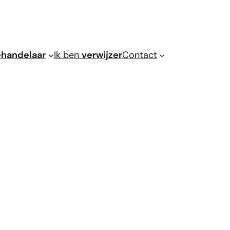
handelaar
Ik ben
verwijzer
Contact