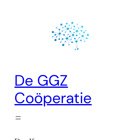
Ga
naar
de
inhoud
De GGZ
Coöperatie