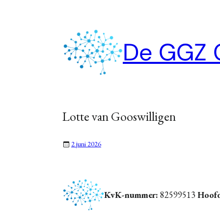
Ga
naar
De GGZ 
de
inhoud
Lotte van Gooswilligen
2 juni 2026
KvK-nummer:
82599513
Hoofd