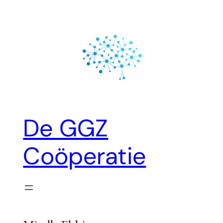
Ga
naar
de
inhoud
De GGZ
Coöperatie