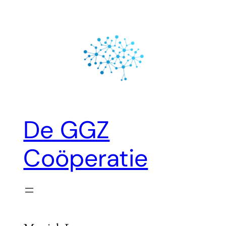
Ga
naar
de
inhoud
De GGZ
Coöperatie