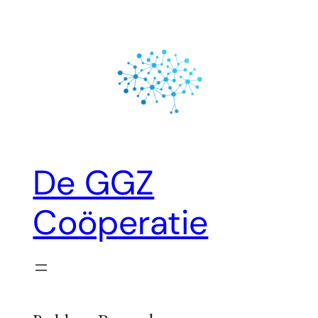
Ga
naar
de
inhoud
De GGZ
Coöperatie