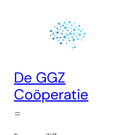
Ga
naar
de
inhoud
De GGZ
Coöperatie