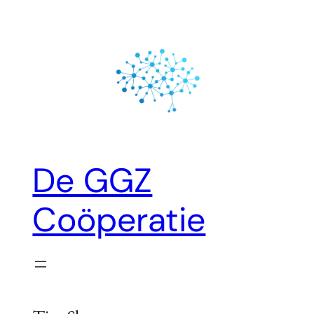
Ga
naar
de
inhoud
De GGZ
Coöperatie