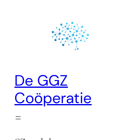
Ga
naar
de
inhoud
De GGZ
Coöperatie