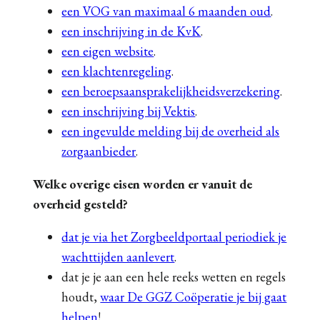
een VOG van maximaal 6 maanden oud
.
een inschrijving in de KvK
.
een eigen website
.
een klachtenregeling
.
een beroepsaansprakelijkheidsverzekering
.
een inschrijving bij Vektis
.
een ingevulde melding bij de overheid als
zorgaanbieder
.
Welke overige eisen worden er vanuit de
overheid gesteld?
dat je via het Zorgbeeldportaal periodiek je
wachttijden aanlevert
.
dat je je aan een hele reeks wetten en regels
houdt,
waar De GGZ Coöperatie je bij gaat
helpen
!